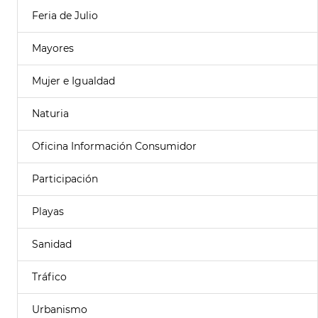
Feria de Julio
Mayores
Mujer e Igualdad
Naturia
Oficina Información Consumidor
Participación
Playas
Sanidad
Tráfico
Urbanismo