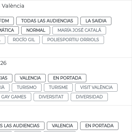
s València
FDM
TODAS LAS AUDIENCIAS
LA SAIDIA
MÁTICA
NORMAL
MARÍA JOSÉ CATALÁ
A
ROCÍO GIL
POLIESPORTIU ORRIOLS
026
IAS
VALENCIA
EN PORTADA
IÀ
TURISMO
TURISME
VISIT VALÈNCIA
GAY GAMES
DIVERSITAT
DIVERSIDAD
S LAS AUDIENCIAS
VALENCIA
EN PORTADA