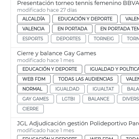
Presentación torneo tennis femenino BBVA
modificado hace 27 días
ALCALDÍA
EDUCACIÓN Y DEPORTE
VALE
VALENCIA
EN PORTADA
EN PORTADA TE
ESPORTS
DEPORTES
TORNEIG
TORN
Cierre y balance Gay Games
modificado hace 1 mes
EDUCACIÓN Y DEPORTE
IGUALDAD Y POLÍTIC
WEB FDM
TODAS LAS AUDIENCIAS
VALE
NORMAL
IGUALDAD
IGUALTAT
BAL
GAY GAMES
LGTBI
BALANCE
DIVERS
CIERRE
JGL Adjudicación gestión Polideportivo Par
modificado hace 1 mes