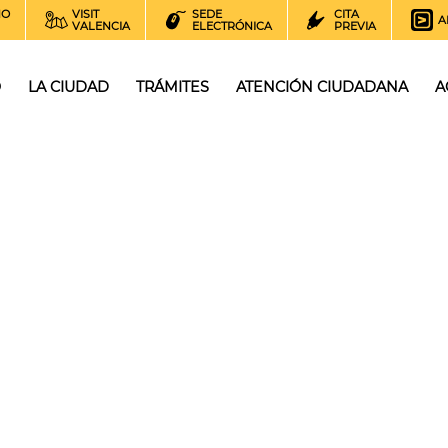
NO
VISIT
SEDE
CITA
A
VALENCIA
ELECTRÓNICA
PREVIA
O
LA CIUDAD
TRÁMITES
ATENCIÓN CIUDADANA
A