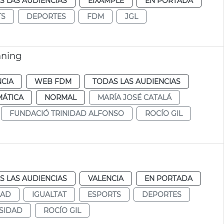
S LAS AUDIENCIAS
EIXAMPLE
EN PORTADA
TS
DEPORTES
FDM
JGL
nning
NCIA
WEB FDM
TODAS LAS AUDIENCIAS
MÁTICA
NORMAL
MARÍA JOSÉ CATALÁ
FUNDACIÓ TRINIDAD ALFONSO
ROCÍO GIL
S LAS AUDIENCIAS
VALENCIA
EN PORTADA
DAD
IGUALTAT
ESPORTS
DEPORTES
SIDAD
ROCÍO GIL