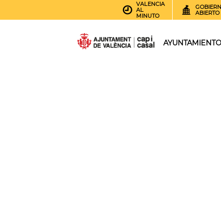
VALENCIA
GOBIER
AL
ABIERTO
MINUTO
AYUNTAMIENT