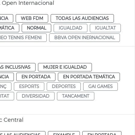
 Open Internacional
NCIA
WEB FDM
TODAS LAS AUDIENCIAS
MÁTICA
NORMAL
IGUALDAD
IGUALTAT
EO TENNIS FEMENI
BBVA OPEN INERNACIONAL
AS INCLUSIVAS
MUJER E IGUALDAD
NCIA
EN PORTADA
EN PORTADA TEMÁTICA
ANÇ
ESPORTS
DEPORTES
GAI GAMES
ITAT
DIVERSIDAD
TANCAMENT
c Central