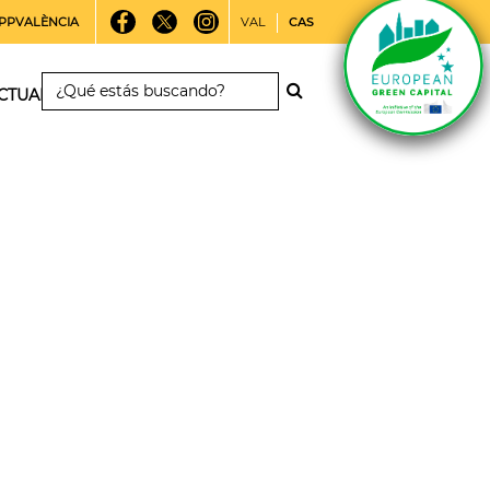
PPVALÈNCIA
VAL
CAS
CTUALIDAD