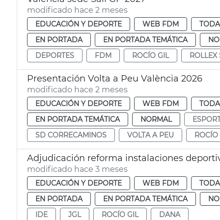
modificado hace 2 meses
EDUCACIÓN Y DEPORTE
WEB FDM
TODA
EN PORTADA
EN PORTADA TEMÁTICA
NO
DEPORTES
FDM
ROCÍO GIL
ROLLEX 
Presentación Volta a Peu València 2026
modificado hace 2 meses
EDUCACIÓN Y DEPORTE
WEB FDM
TODA
EN PORTADA TEMÁTICA
NORMAL
ESPOR
SD CORRECAMINOS
VOLTA A PEU
ROCÍO 
Adjudicación reforma instalaciones deportiv
modificado hace 3 meses
EDUCACIÓN Y DEPORTE
WEB FDM
TODA
EN PORTADA
EN PORTADA TEMÁTICA
NO
IDE
JGL
ROCÍO GIL
DANA