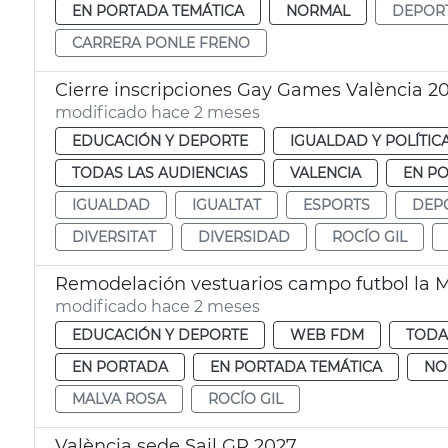
EN PORTADA TEMÁTICA
NORMAL
DEPOR
CARRERA PONLE FRENO
Cierre inscripciones Gay Games València 2
modificado hace 2 meses
EDUCACIÓN Y DEPORTE
IGUALDAD Y POLÍTIC
TODAS LAS AUDIENCIAS
VALENCIA
EN P
IGUALDAD
IGUALTAT
ESPORTS
DEP
DIVERSITAT
DIVERSIDAD
ROCÍO GIL
Remodelación vestuarios campo futbol la M
modificado hace 2 meses
EDUCACIÓN Y DEPORTE
WEB FDM
TODA
EN PORTADA
EN PORTADA TEMÁTICA
NO
MALVA ROSA
ROCÍO GIL
València sede Sail GP 2027