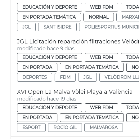
EDUCACIÓN Y DEPORTE
WEB FDM
TODA
EN PORTADA TEMÁTICA
NORMAL
MARXA
JGL
SANT ISIDRE
POLIESPORTIUS MUNICI
JGL Licitación reparación filtraciones Veló
modificado hace 9 días
EDUCACIÓN Y DEPORTE
WEB FDM
TODA
EN PORTADA
EN PORTADA TEMÁTICA
NO
DEPORTES
FDM
JGL
VELÒDROM LLU
XVI Open La Malva Vòlei Playa a València
modificado hace 19 días
EDUCACIÓN Y DEPORTE
WEB FDM
TODA
EN PORTADA
EN PORTADA TEMÁTICA
NO
ESPORT
ROCÍO GIL
MALVAROSA