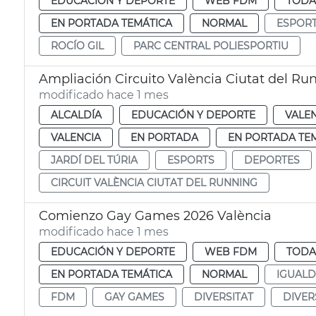
EDUCACIÓN Y DEPORTE
WEB FDM
TODA
EN PORTADA TEMÁTICA
NORMAL
ESPOR
ROCÍO GIL
PARC CENTRAL POLIESPORTIU
Ampliación Circuito València Ciutat del Ru
modificado hace 1 mes
ALCALDÍA
EDUCACIÓN Y DEPORTE
VALE
VALENCIA
EN PORTADA
EN PORTADA TE
JARDÍ DEL TÚRIA
ESPORTS
DEPORTES
CIRCUIT VALÈNCIA CIUTAT DEL RUNNING
Comienzo Gay Games 2026 València
modificado hace 1 mes
EDUCACIÓN Y DEPORTE
WEB FDM
TODA
EN PORTADA TEMÁTICA
NORMAL
IGUAL
FDM
GAY GAMES
DIVERSITAT
DIVER