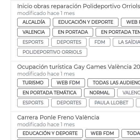
Inicio obras reparación Polideportivo Orriol
modificado hace 1 mes
ALCALDÍA
EDUCACIÓN Y DEPORTE
WEB 
VALENCIA
EN PORTADA
EN PORTADA TE
ESPORTS
DEPORTES
FDM
LA SAÏDI
POLIDEPORTIVO ORRIOLS
Ocupación turística Gay Games València 2
modificado hace 1 mes
TURISMO
WEB FDM
TODAS LAS AUDIENC
EN PORTADA TEMÁTICA
NORMAL
VALENC
ESPORTS
DEPORTES
PAULA LLOBET
Carrera Ponle Freno València
modificado hace 1 mes
EDUCACIÓN Y DEPORTE
WEB FDM
TODA