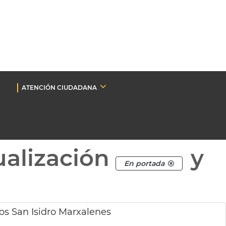
ATENCIÓN CIUDADANA
ualización
y
En portada
vos San Isidro Marxalenes