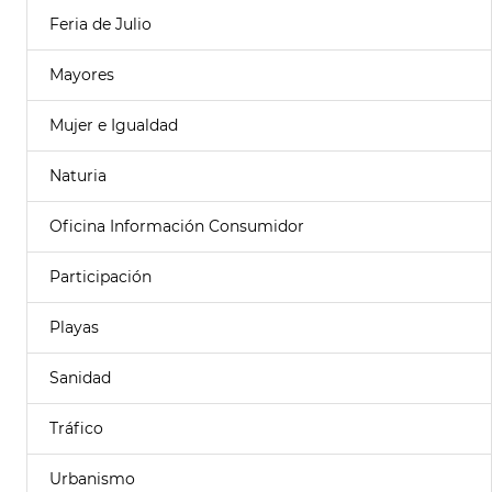
Feria de Julio
Mayores
Mujer e Igualdad
Naturia
Oficina Información Consumidor
Participación
Playas
Sanidad
Tráfico
Urbanismo