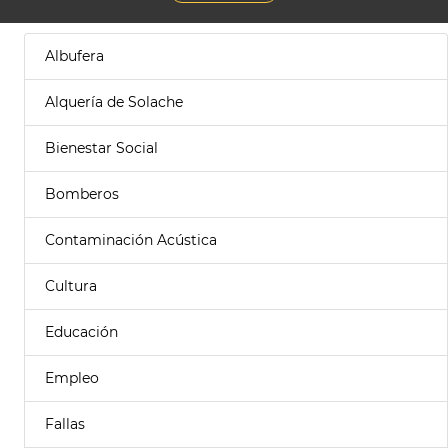
Albufera
Alquería de Solache
Bienestar Social
Bomberos
Contaminación Acústica
Cultura
Educación
Empleo
Fallas