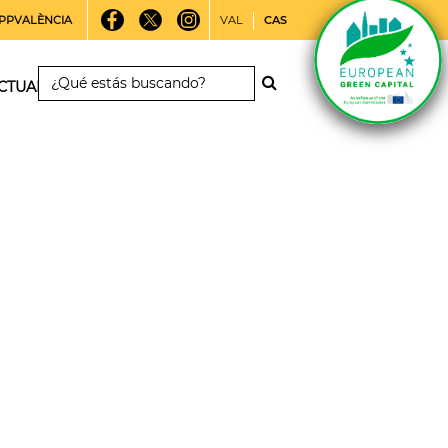
PPVALÈNCIA
VAL
CAS
CTUALIDAD