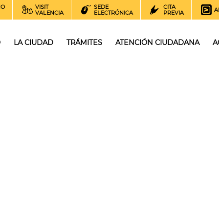
NO
VISIT
SEDE
CITA
A
VALENCIA
ELECTRÓNICA
PREVIA
O
LA CIUDAD
TRÁMITES
ATENCIÓN CIUDADANA
A