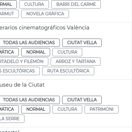
RMAL
CULTURA
BARRI DEL CARME
HARMUT
NOVELA GRÀFICA
iterarios cinematográficos València
TODAS LAS AUDIENCIAS
CIUTAT VELLA
MÁTICA
NORMAL
CULTURA
TADELO Y FILEMÓN
ARROZ Y TARTANA
S ESCULTÓRICAS
RUTA ESCULTÒRICA
useu de la Ciutat
TODAS LAS AUDIENCIAS
CIUTAT VELLA
MÁTICA
NORMAL
CULTURA
PATRIMONI
LA SERRE