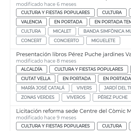
modificado hace 6 meses
CULTURA Y FIESTAS POPULARES
CULTURA
VALENCIA
EN PORTADA
EN PORTADA TE
CULTURA
MICALET
BANDA SIMFÒNICA MU
CONCERT
CONCIERTO
MIGUELETE
Presentación libros Pérez Puche jardines V
modificado hace 8 meses
ALCALDÍA
CULTURA Y FIESTAS POPULARES
CIUTAT VELLA
EN PORTADA
EN PORTADA
MARÍA JOSÉ CATALÁ
VIVERS
JARDÍ DEL T
ZONAS VERDES
VIVEROS
PÉREZ PUCHE
Licitación reforma sede Centre del Còmic 
modificado hace 9 meses
CULTURA Y FIESTAS POPULARES
CULTURA