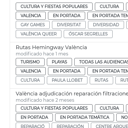
CULTURA Y FIESTAS POPULARES
CULTURA
VALENCIA
EN PORTADA
EN PORTADA TE
GAY GAMES
DIVERSITAT
DIVERSIDAD
VALÈNCIA QUEER
ÓSCAR SEGRELLES
Rutas Hemingway València
modificado hace 1 mes
TURISMO
PLAYAS
TODAS LAS AUDIENCIA
VALENCIA
EN PORTADA
EN PORTADA TE
CULTURA
PAULA LLOBET
RUTAS
RU
València adjudicación reparación filtracio
modificado hace 2 meses
CULTURA Y FIESTAS POPULARES
CULTURA
EN PORTADA
EN PORTADA TEMÁTICA
NO
REPARACIÓ
REPARACIÓN
CENTRE ARQUE