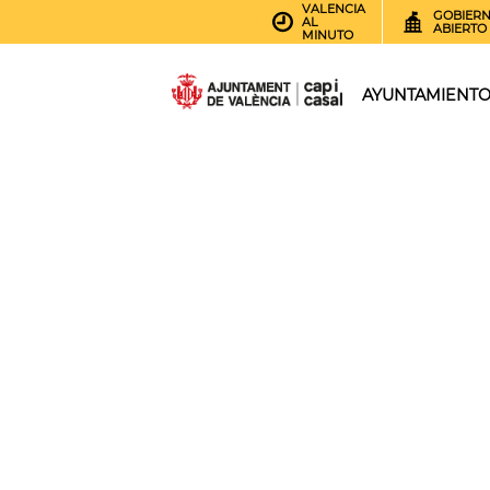
VALENCIA
GOBIER
AL
ABIERTO
MINUTO
AYUNTAMIENT