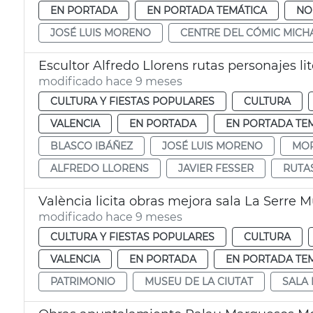
EN PORTADA
EN PORTADA TEMÁTICA
NO
JOSÉ LUIS MORENO
CENTRE DEL CÓMIC MIC
Escultor Alfredo Llorens rutas personajes l
modificado hace 9 meses
CULTURA Y FIESTAS POPULARES
CULTURA
VALENCIA
EN PORTADA
EN PORTADA TE
BLASCO IBÁÑEZ
JOSÉ LUIS MORENO
MOR
ALFREDO LLORENS
JAVIER FESSER
RUTA
València licita obras mejora sala La Serre M
modificado hace 9 meses
CULTURA Y FIESTAS POPULARES
CULTURA
VALENCIA
EN PORTADA
EN PORTADA TE
PATRIMONIO
MUSEU DE LA CIUTAT
SALA 