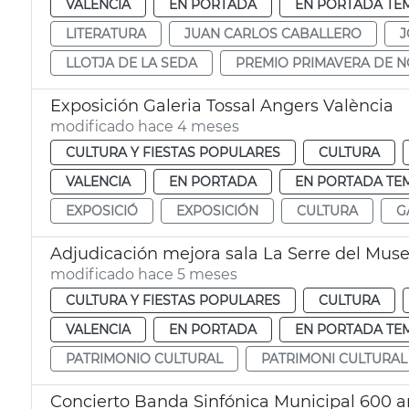
VALENCIA
EN PORTADA
EN PORTADA TE
LITERATURA
JUAN CARLOS CABALLERO
J
LLOTJA DE LA SEDA
PREMIO PRIMAVERA DE 
Exposición Galeria Tossal Angers València
modificado hace 4 meses
CULTURA Y FIESTAS POPULARES
CULTURA
VALENCIA
EN PORTADA
EN PORTADA TE
EXPOSICIÓ
EXPOSICIÓN
CULTURA
G
Adjudicación mejora sala La Serre del Muse
modificado hace 5 meses
CULTURA Y FIESTAS POPULARES
CULTURA
VALENCIA
EN PORTADA
EN PORTADA TE
PATRIMONIO CULTURAL
PATRIMONI CULTURAL
Concierto Banda Sinfónica Municipal 600 an