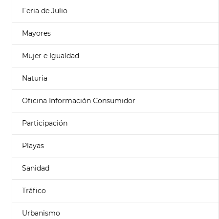
Feria de Julio
Mayores
Mujer e Igualdad
Naturia
Oficina Información Consumidor
Participación
Playas
Sanidad
Tráfico
Urbanismo