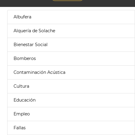
Albufera
Alquería de Solache
Bienestar Social
Bomberos
Contaminación Acústica
Cultura
Educación
Empleo
Fallas