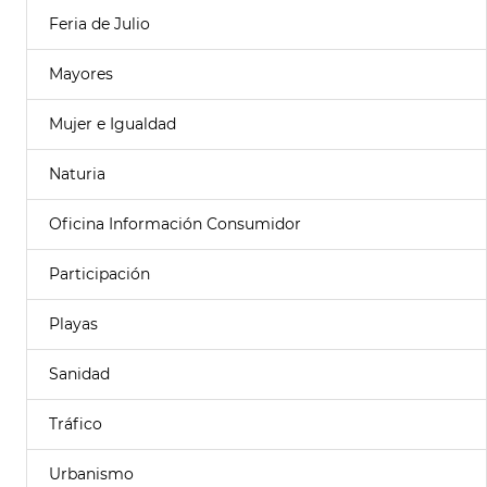
Feria de Julio
Mayores
Mujer e Igualdad
Naturia
Oficina Información Consumidor
Participación
Playas
Sanidad
Tráfico
Urbanismo