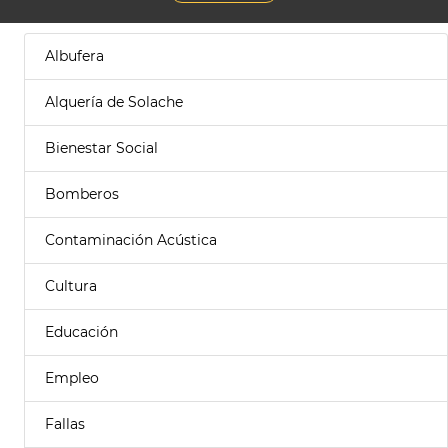
Albufera
Alquería de Solache
Bienestar Social
Bomberos
Contaminación Acústica
Cultura
Educación
Empleo
Fallas