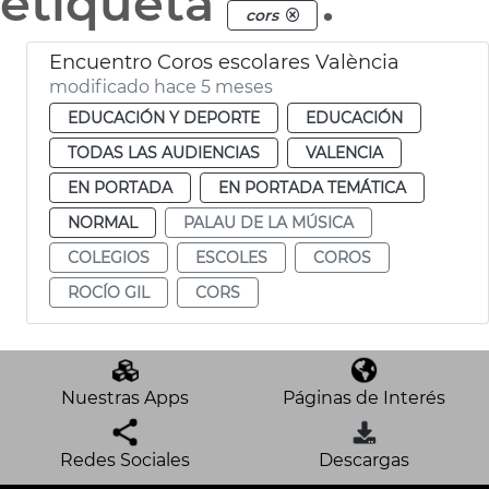
etiqueta
.
cors
Encuentro Coros escolares València
modificado hace 5 meses
EDUCACIÓN Y DEPORTE
EDUCACIÓN
TODAS LAS AUDIENCIAS
VALENCIA
EN PORTADA
EN PORTADA TEMÁTICA
NORMAL
PALAU DE LA MÚSICA
COLEGIOS
ESCOLES
COROS
ROCÍO GIL
CORS
Nuestras Apps
Páginas de Interés
Redes Sociales
Descargas