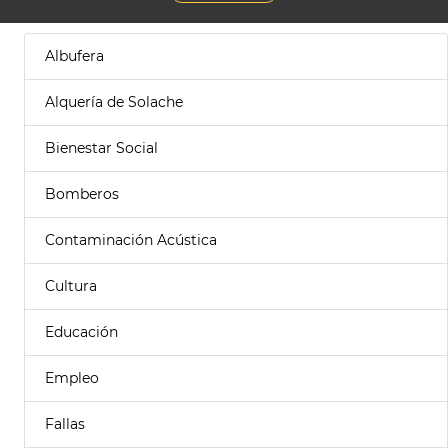
Albufera
Alquería de Solache
Bienestar Social
Bomberos
Contaminación Acústica
Cultura
Educación
Empleo
Fallas