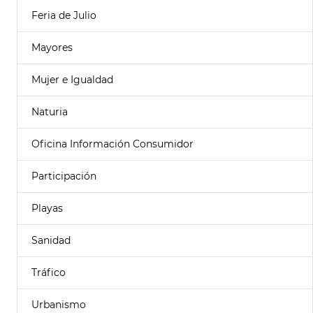
Feria de Julio
Mayores
Mujer e Igualdad
Naturia
Oficina Información Consumidor
Participación
Playas
Sanidad
Tráfico
Urbanismo