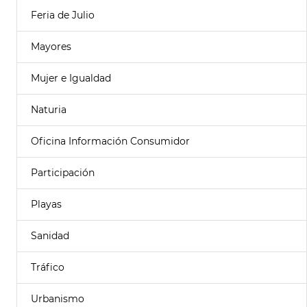
Feria de Julio
Mayores
Mujer e Igualdad
Naturia
Oficina Información Consumidor
Participación
Playas
Sanidad
Tráfico
Urbanismo