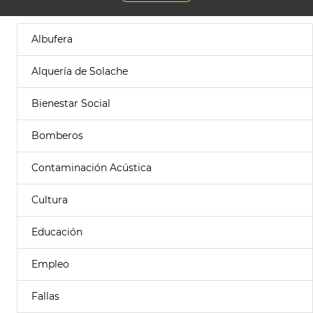
Albufera
Alquería de Solache
Bienestar Social
Bomberos
Contaminación Acústica
Cultura
Educación
Empleo
Fallas