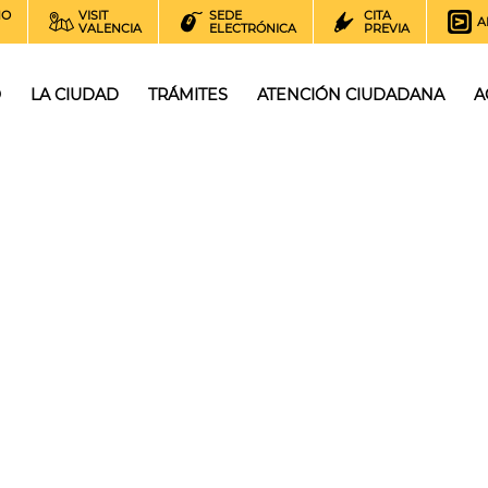
NO
VISIT
SEDE
CITA
A
VALENCIA
ELECTRÓNICA
PREVIA
O
LA CIUDAD
TRÁMITES
ATENCIÓN CIUDADANA
A