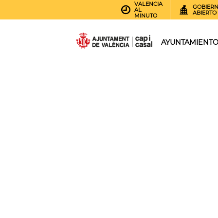
VALENCIA
GOBIER
AL
ABIERTO
MINUTO
AYUNTAMIENT