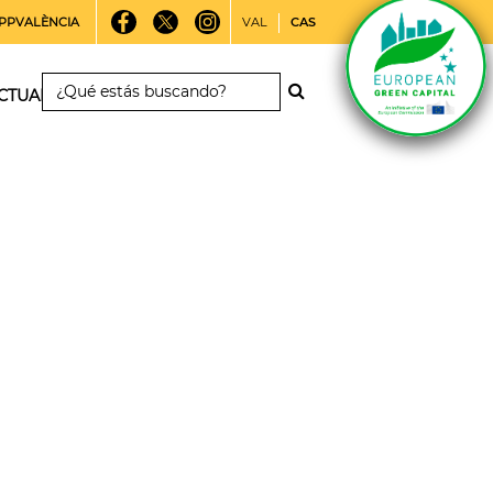
PPVALÈNCIA
VAL
CAS
CTUALIDAD