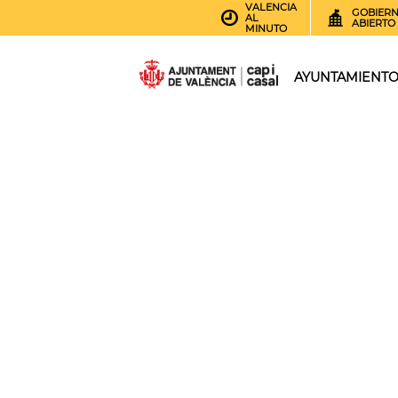
VALENCIA
GOBIER
AL
ABIERTO
MINUTO
AYUNTAMIENT