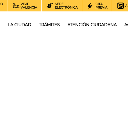
NO
VISIT
SEDE
CITA
A
VALENCIA
ELECTRÓNICA
PREVIA
O
LA CIUDAD
TRÁMITES
ATENCIÓN CIUDADANA
A