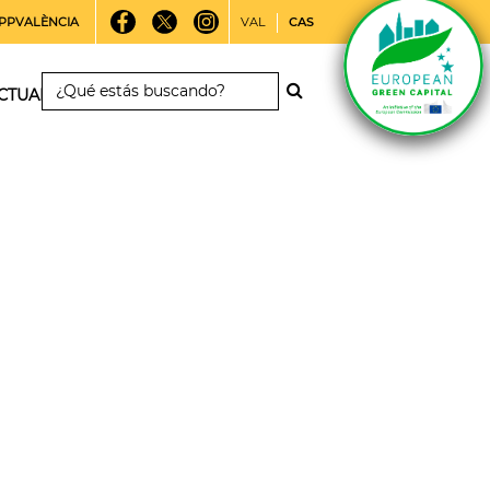
PPVALÈNCIA
VAL
CAS
CTUALIDAD