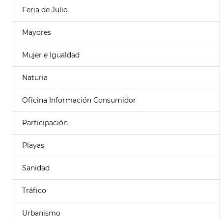
Feria de Julio
Mayores
Mujer e Igualdad
Naturia
Oficina Información Consumidor
Participación
Playas
Sanidad
Tráfico
Urbanismo