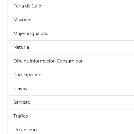
Feria de Julio
Mayores
Mujer e Igualdad
Naturia
Oficina Información Consumidor
Participación
Playas
Sanidad
Tráfico
Urbanismo