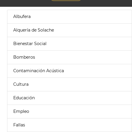
Albufera
Alquería de Solache
Bienestar Social
Bomberos
Contaminación Acústica
Cultura
Educación
Empleo
Fallas