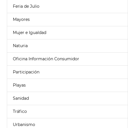
Feria de Julio
Mayores
Mujer e Igualdad
Naturia
Oficina Información Consumidor
Participación
Playas
Sanidad
Tráfico
Urbanismo