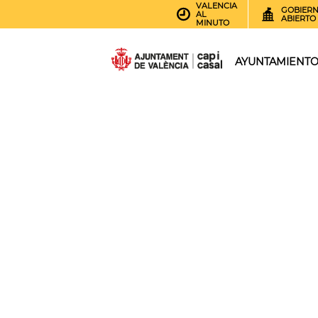
VALENCIA
GOBIER
AL
ABIERTO
MINUTO
AYUNTAMIENT