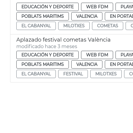
EDUCACIÓN Y DEPORTE
WEB FDM
PLAY
POBLATS MARITIMS
VALENCIA
EN PORTA
EL CABANYAL
MILOTXES
COMETAS
Aplazado festival cometas València
modificado hace 3 meses
EDUCACIÓN Y DEPORTE
WEB FDM
PLAY
POBLATS MARITIMS
VALENCIA
EN PORTA
EL CABANYAL
FESTIVAL
MILOTXES
C