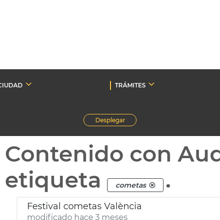
CIUDAD
TRÁMITES
Desplegar
Contenido con Au
etiqueta
.
cometas
Festival cometas València
modificado hace 3 meses