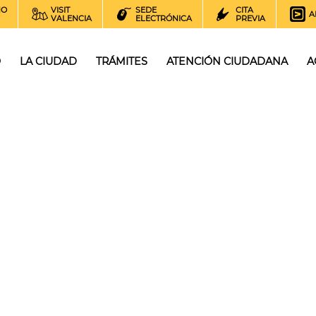
NO
VISIT
SEDE
CITA
A
VALENCIA
ELECTRÓNICA
PREVIA
O
LA CIUDAD
TRÁMITES
ATENCIÓN CIUDADANA
A