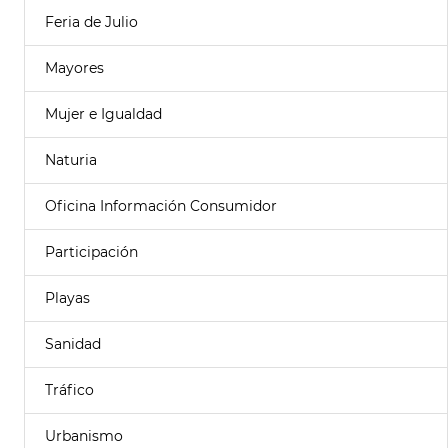
Feria de Julio
Mayores
Mujer e Igualdad
Naturia
Oficina Información Consumidor
Participación
Playas
Sanidad
Tráfico
Urbanismo