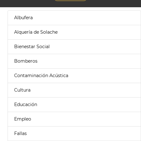
Albufera
Alquería de Solache
Bienestar Social
Bomberos
Contaminación Acústica
Cultura
Educación
Empleo
Fallas