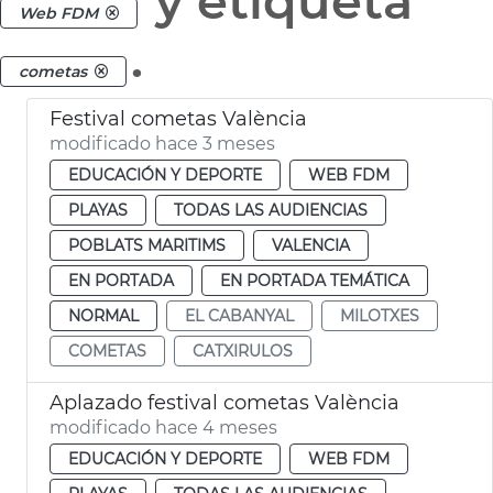
y etiqueta
Web FDM
.
cometas
Festival cometas València
modificado hace 3 meses
EDUCACIÓN Y DEPORTE
WEB FDM
PLAYAS
TODAS LAS AUDIENCIAS
POBLATS MARITIMS
VALENCIA
EN PORTADA
EN PORTADA TEMÁTICA
NORMAL
EL CABANYAL
MILOTXES
COMETAS
CATXIRULOS
Aplazado festival cometas València
modificado hace 4 meses
EDUCACIÓN Y DEPORTE
WEB FDM