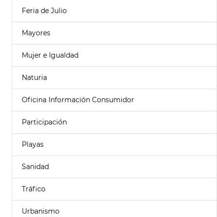
Feria de Julio
Mayores
Mujer e Igualdad
Naturia
Oficina Información Consumidor
Participación
Playas
Sanidad
Tráfico
Urbanismo