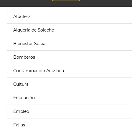
Albufera
Alquería de Solache
Bienestar Social
Bomberos
Contaminación Acústica
Cultura
Educación
Empleo
Fallas