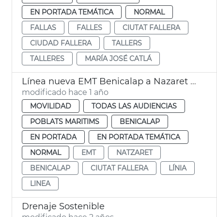
EN PORTADA TEMÁTICA
NORMAL
FALLAS
FALLES
CIUTAT FALLERA
CIUDAD FALLERA
TALLERS
TALLERES
MARÍA JOSÉ CATLÁ
Línea nueva EMT Benicalap a Nazaret València
modificado hace 1 año
MOVILIDAD
TODAS LAS AUDIENCIAS
POBLATS MARITIMS
BENICALAP
EN PORTADA
EN PORTADA TEMÁTICA
NORMAL
EMT
NATZARET
BENICALAP
CIUTAT FALLERA
LÍNIA
LINEA
Drenaje Sostenible