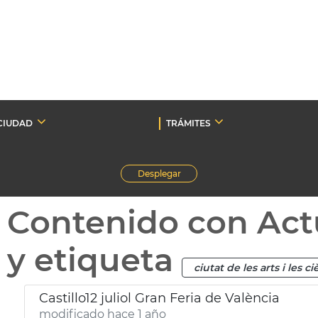
CIUDAD
TRÁMITES
Desplegar
Contenido con Act
y etiqueta
ciutat de les arts i les c
Castillo12 juliol Gran Feria de València
modificado hace 1 año