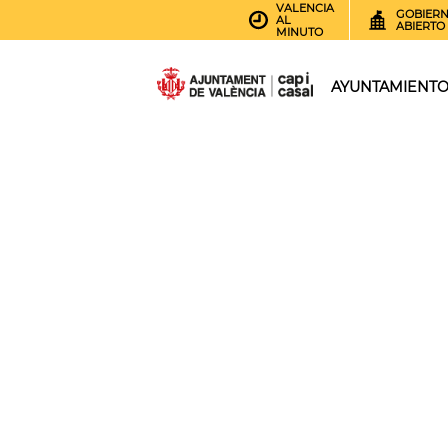
VALENCIA
GOBIER
AL
ABIERTO
MINUTO
AYUNTAMIENT