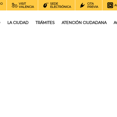
NO
VISIT
SEDE
CITA
A
VALENCIA
ELECTRÓNICA
PREVIA
O
LA CIUDAD
TRÁMITES
ATENCIÓN CIUDADANA
A