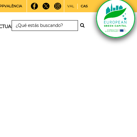
PPVALÈNCIA
VAL
CAS
CTUALIDAD