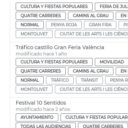
CULTURA Y FIESTAS POPULARES
FERIA DE JUL
QUATRE CARRERES
CAMINS AL GRAU
EN
NORMAL
PENYA ROJA
GRAN FIRA
P
MONTOLIVET
CIUTAT DE LES ARTS I LES CIÈNC
Tráfico castillo Gran Feria València
modificado hace 1 año
CULTURA Y FIESTAS POPULARES
MOVILIDAD
QUATRE CARRERES
CAMINS AL GRAU
EN
NORMAL
TRÁFICO
TRÀNSIT
PENYA 
MONTOLIVET
CIUTAT DE LES ARTS I LES CIÈNC
Festival 10 Sentidos
modificado hace 2 años
AYUNTAMIENTO
CULTURA Y FIESTAS POPULAR
TODAS LAS AUDIENCIAS
QUATRE CARRERES