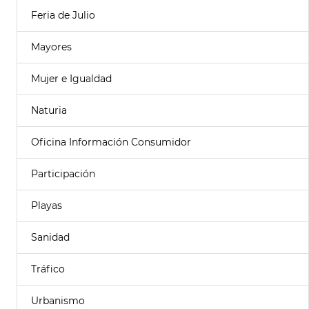
Feria de Julio
Mayores
Mujer e Igualdad
Naturia
Oficina Información Consumidor
Participación
Playas
Sanidad
Tráfico
Urbanismo