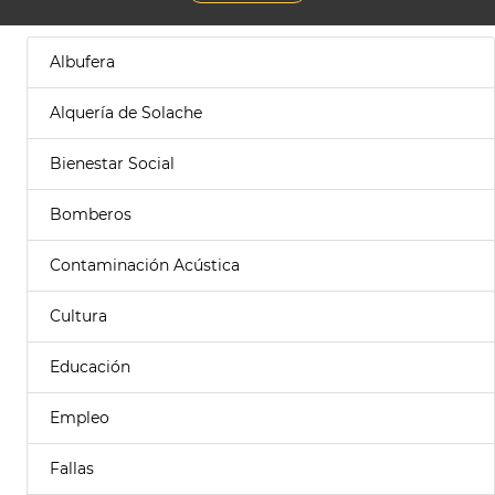
Albufera
Alquería de Solache
Bienestar Social
Bomberos
Contaminación Acústica
Cultura
Educación
Empleo
Fallas