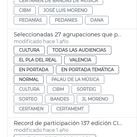
CERTAMEN DE BANDAS DE MÚSICA
CIBM
JOSÉ LUIS MORENO
PEDANÍAS
PEDANIES
DANA
Seleccionadas 27 agrupaciones que participarán en la 137 edició del CIBM
modificado hace 1 año
CULTURA
TODAS LAS AUDIENCIAS
EL PLA DEL REAL
VALENCIA
EN PORTADA
EN PORTADA TEMÁTICA
NORMAL
PALAU DE LA MÚSICA
CULTURA
CIBM
SORTEIG
SORTEO
BANDES
JL MORENO
CERTAMEN
CERTAMEMT
Record de participación 137 edición CIBM Ciudad de València
modificado hace 1 año