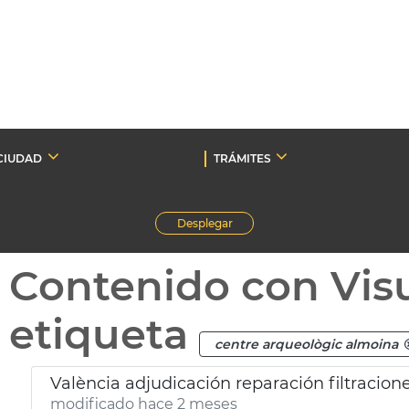
CIUDAD
TRÁMITES
Desplegar
Contenido con Vis
etiqueta
centre arqueològic almoina
València adjudicación reparación filtracio
modificado hace 2 meses