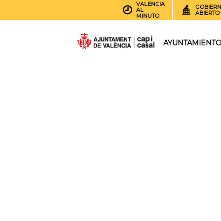
VALENCIA
GOBIER
AL
ABIERTO
MINUTO
AYUNTAMIENT