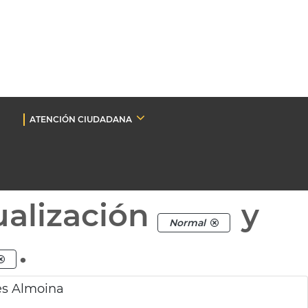
ATENCIÓN CIUDADANA
ualización
y
Normal
.
nes Almoina