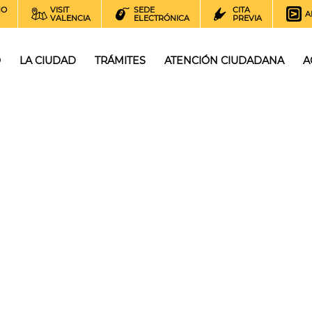
NO
VISIT
SEDE
CITA
A
VALENCIA
ELECTRÓNICA
PREVIA
O
LA CIUDAD
TRÁMITES
ATENCIÓN CIUDADANA
A