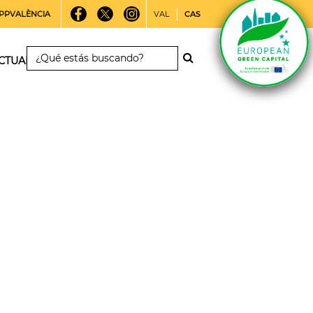
PPVALÈNCIA
VAL
CAS
CTUALIDAD