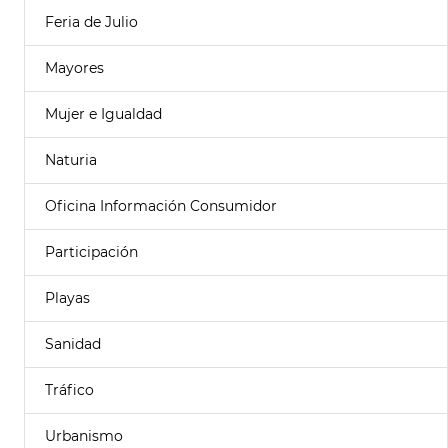
Feria de Julio
Mayores
Mujer e Igualdad
Naturia
Oficina Información Consumidor
Participación
Playas
Sanidad
Tráfico
Urbanismo