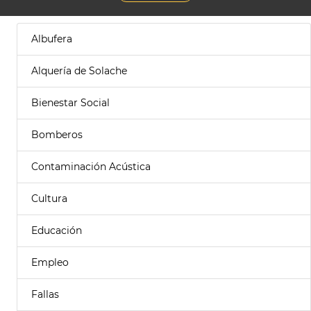
Albufera
Alquería de Solache
Bienestar Social
Bomberos
Contaminación Acústica
Cultura
Educación
Empleo
Fallas