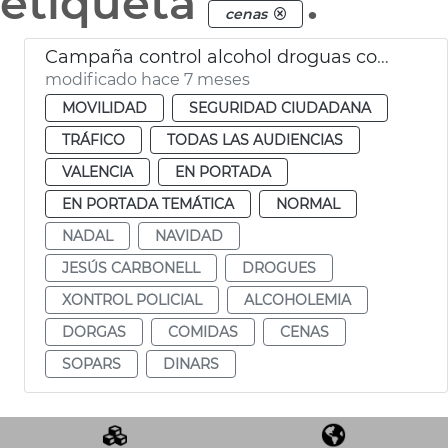
etiqueta
.
cenas
Campaña control alcohol droguas comidas empresa Navidad
modificado hace 7 meses
MOVILIDAD
SEGURIDAD CIUDADANA
TRÁFICO
TODAS LAS AUDIENCIAS
VALENCIA
EN PORTADA
EN PORTADA TEMÁTICA
NORMAL
NADAL
NAVIDAD
JESÚS CARBONELL
DROGUES
XONTROL POLICIAL
ALCOHOLEMIA
DORGAS
COMIDAS
CENAS
SOPARS
DINARS