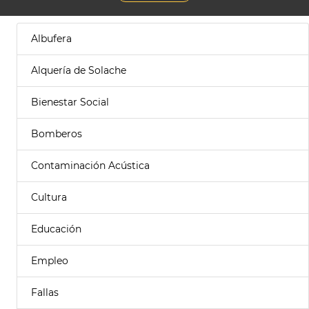
Albufera
Alquería de Solache
Bienestar Social
Bomberos
Contaminación Acústica
Cultura
Educación
Empleo
Fallas