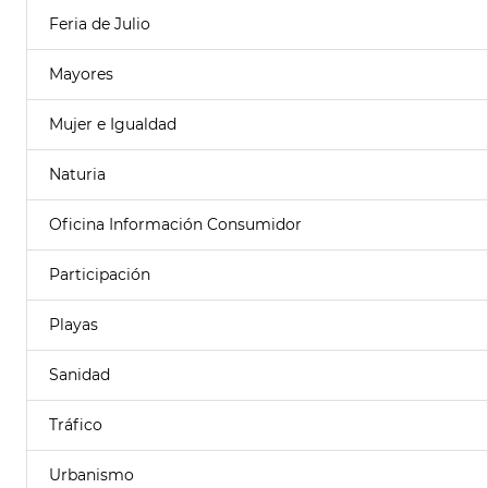
Feria de Julio
Mayores
Mujer e Igualdad
Naturia
Oficina Información Consumidor
Participación
Playas
Sanidad
Tráfico
Urbanismo