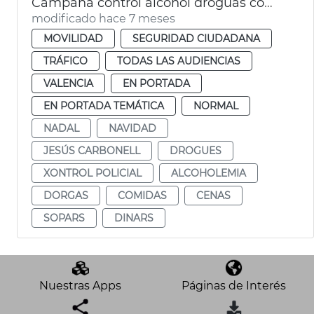
Campaña control alcohol droguas comidas empresa Navidad
modificado hace 7 meses
MOVILIDAD
SEGURIDAD CIUDADANA
TRÁFICO
TODAS LAS AUDIENCIAS
VALENCIA
EN PORTADA
EN PORTADA TEMÁTICA
NORMAL
NADAL
NAVIDAD
JESÚS CARBONELL
DROGUES
XONTROL POLICIAL
ALCOHOLEMIA
DORGAS
COMIDAS
CENAS
SOPARS
DINARS
Nuestras Apps
Páginas de Interés