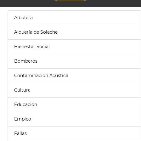
Albufera
Alquería de Solache
Bienestar Social
Bomberos
Contaminación Acústica
Cultura
Educación
Empleo
Fallas