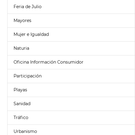
Feria de Julio
Mayores
Mujer e Igualdad
Naturia
Oficina Información Consumidor
Participación
Playas
Sanidad
Tráfico
Urbanismo