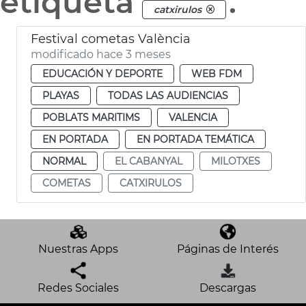
etiqueta
.
catxirulos
Festival cometas València
modificado hace 3 meses
EDUCACIÓN Y DEPORTE
WEB FDM
PLAYAS
TODAS LAS AUDIENCIAS
POBLATS MARITIMS
VALENCIA
EN PORTADA
EN PORTADA TEMÁTICA
NORMAL
EL CABANYAL
MILOTXES
COMETAS
CATXIRULOS
Nuestras Apps
Páginas de Interés
Redes Sociales
Descargas