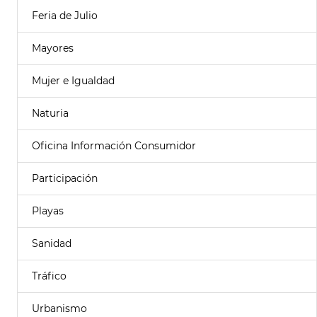
Feria de Julio
Mayores
Mujer e Igualdad
Naturia
Oficina Información Consumidor
Participación
Playas
Sanidad
Tráfico
Urbanismo