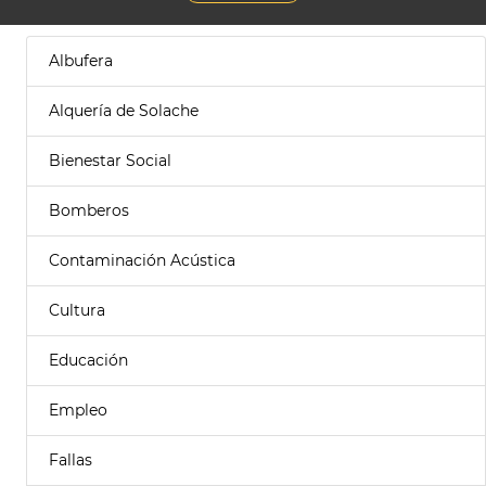
Albufera
Alquería de Solache
Bienestar Social
Bomberos
Contaminación Acústica
Cultura
Educación
Empleo
Fallas