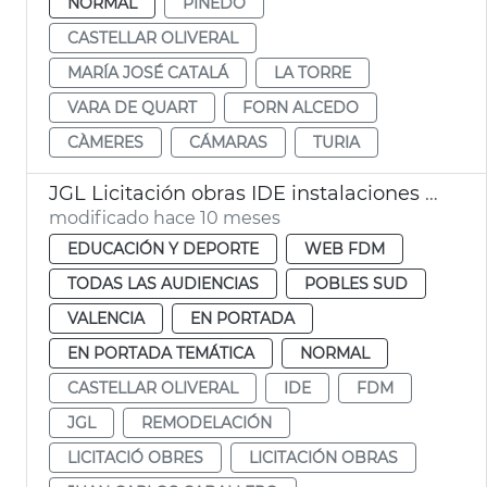
NORMAL
PINEDO
CASTELLAR OLIVERAL
MARÍA JOSÉ CATALÁ
LA TORRE
VARA DE QUART
FORN ALCEDO
CÀMERES
CÁMARAS
TURIA
JGL Licitación obras IDE instalaciones deportivas Castellar-l'Oliveral
modificado hace 10 meses
EDUCACIÓN Y DEPORTE
WEB FDM
TODAS LAS AUDIENCIAS
POBLES SUD
VALENCIA
EN PORTADA
EN PORTADA TEMÁTICA
NORMAL
CASTELLAR OLIVERAL
IDE
FDM
JGL
REMODELACIÓN
LICITACIÓ OBRES
LICITACIÓN OBRAS