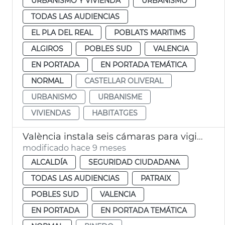
URBANISMO Y VIVIENDA
URBANISMO
TODAS LAS AUDIENCIAS
EL PLA DEL REAL
POBLATS MARITIMS
ALGIROS
POBLES SUD
VALENCIA
EN PORTADA
EN PORTADA TEMÁTICA
NORMAL
CASTELLAR OLIVERAL
URBANISMO
URBANISME
VIVIENDAS
HABITATGES
València instala seis cámaras para vigilar el caudal del Turia
modificado hace 9 meses
ALCALDÍA
SEGURIDAD CIUDADANA
TODAS LAS AUDIENCIAS
PATRAIX
POBLES SUD
VALENCIA
EN PORTADA
EN PORTADA TEMÁTICA