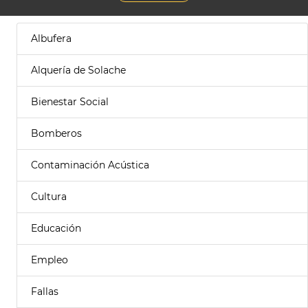
Albufera
Alquería de Solache
Bienestar Social
Bomberos
Contaminación Acústica
Cultura
Educación
Empleo
Fallas