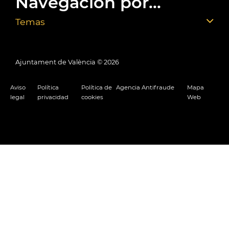
Navegación por...
Temas
Ajuntament de València ©
2026
Aviso
Política
Política de
Agencia Antifraude
Mapa
legal
privacidad
cookies
Web