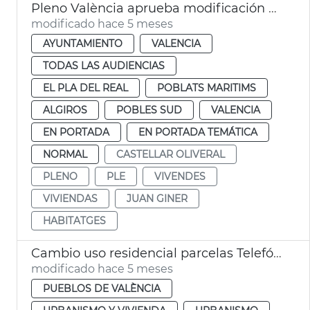
Pleno València aprueba modificación PGOU cambio uso parcelas Telefónica
modificado hace 5 meses
AYUNTAMIENTO
VALENCIA
TODAS LAS AUDIENCIAS
EL PLA DEL REAL
POBLATS MARITIMS
ALGIROS
POBLES SUD
VALENCIA
EN PORTADA
EN PORTADA TEMÁTICA
NORMAL
CASTELLAR OLIVERAL
PLENO
PLE
VIVENDES
VIVIENDAS
JUAN GINER
HABITATGES
Cambio uso residencial parcelas Telefónica València
modificado hace 5 meses
PUEBLOS DE VALÈNCIA