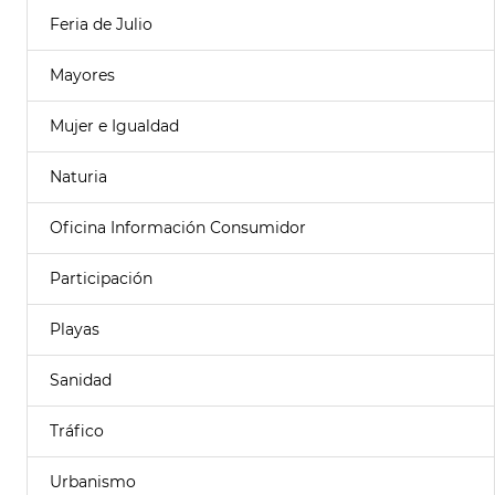
Feria de Julio
Mayores
Mujer e Igualdad
Naturia
Oficina Información Consumidor
Participación
Playas
Sanidad
Tráfico
Urbanismo