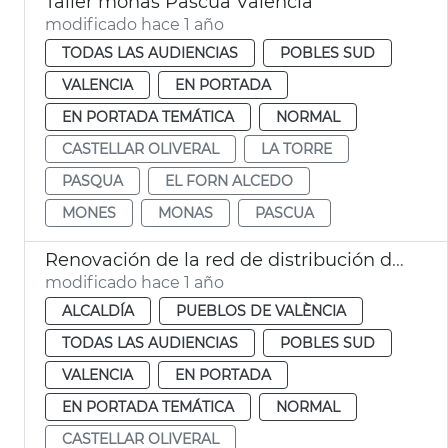
Taller monas Pascua València
modificado hace 1 año
TODAS LAS AUDIENCIAS
POBLES SUD
VALENCIA
EN PORTADA
EN PORTADA TEMÁTICA
NORMAL
CASTELLAR OLIVERAL
LA TORRE
PASQUA
EL FORN ALCEDO
MONES
MONAS
PASCUA
Renovación de la red de distribución de agua potable de Castellar-l´Oliveral
modificado hace 1 año
ALCALDÍA
PUEBLOS DE VALÈNCIA
TODAS LAS AUDIENCIAS
POBLES SUD
VALENCIA
EN PORTADA
EN PORTADA TEMÁTICA
NORMAL
CASTELLAR OLIVERAL