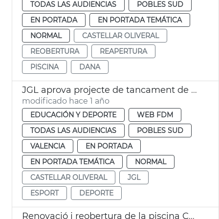
TODAS LAS AUDIENCIAS
POBLES SUD
EN PORTADA
EN PORTADA TEMÁTICA
NORMAL
CASTELLAR OLIVERAL
REOBERTURA
REAPERTURA
PISCINA
DANA
JGL aprova projecte de tancament de l'IDE de Castellar-l'Oliveral València
modificado hace 1 año
EDUCACIÓN Y DEPORTE
WEB FDM
TODAS LAS AUDIENCIAS
POBLES SUD
VALENCIA
EN PORTADA
EN PORTADA TEMÁTICA
NORMAL
CASTELLAR OLIVERAL
JGL
ESPORT
DEPORTE
Renovació i reobertura de la piscina Castellar després de la dana