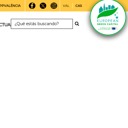
PPVALÈNCIA
VAL
CAS
CTUALIDAD