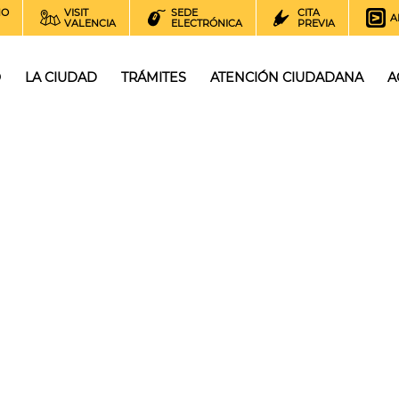
NO
VISIT
SEDE
CITA
A
VALENCIA
ELECTRÓNICA
PREVIA
O
LA CIUDAD
TRÁMITES
ATENCIÓN CIUDADANA
A