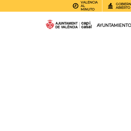
VALENCIA
GOBIER
AL
ABIERTO
MINUTO
AYUNTAMIENT