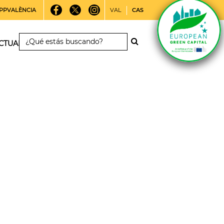
PPVALÈNCIA
VAL
CAS
CTUALIDAD