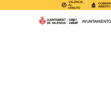
VALENCIA
GOBIER
AL
ABIERTO
MINUTO
AYUNTAMIENT