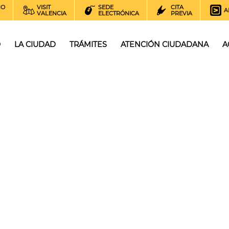
NO
VISIT
SEDE
CITA
A
VALENCIA
ELECTRÓNICA
PREVIA
O
LA CIUDAD
TRÁMITES
ATENCIÓN CIUDADANA
A