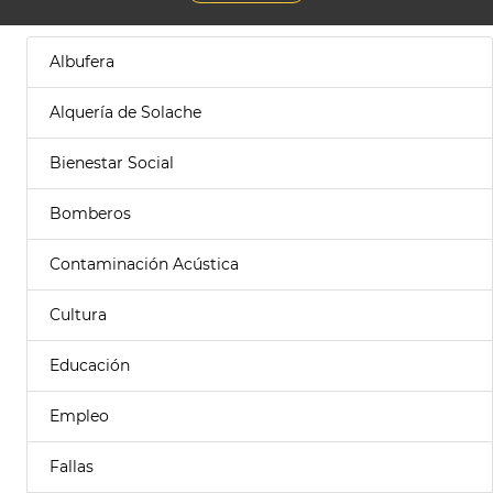
Albufera
Alquería de Solache
Bienestar Social
Bomberos
Contaminación Acústica
Cultura
Educación
Empleo
Fallas