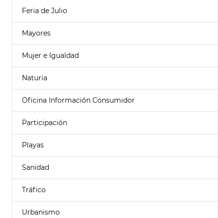
Feria de Julio
Mayores
Mujer e Igualdad
Naturia
Oficina Información Consumidor
Participación
Playas
Sanidad
Tráfico
Urbanismo