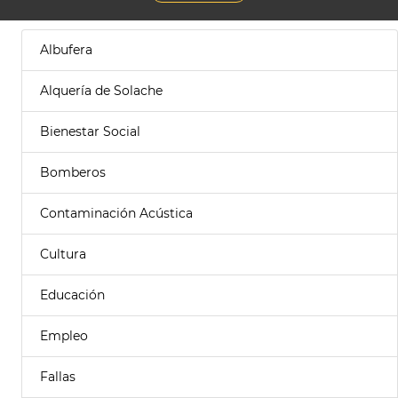
Albufera
Alquería de Solache
Bienestar Social
Bomberos
Contaminación Acústica
Cultura
Educación
Empleo
Fallas