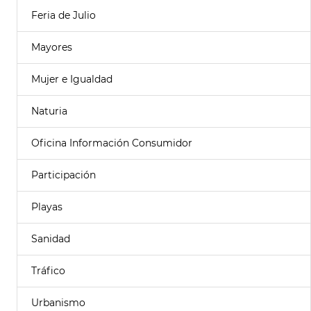
Feria de Julio
Mayores
Mujer e Igualdad
Naturia
Oficina Información Consumidor
Participación
Playas
Sanidad
Tráfico
Urbanismo