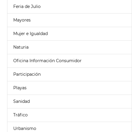
Feria de Julio
Mayores
Mujer e Igualdad
Naturia
Oficina Información Consumidor
Participación
Playas
Sanidad
Tráfico
Urbanismo