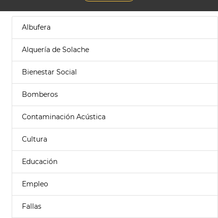
Albufera
Alquería de Solache
Bienestar Social
Bomberos
Contaminación Acústica
Cultura
Educación
Empleo
Fallas