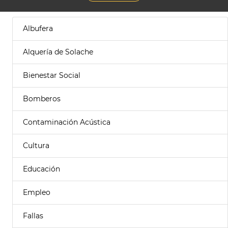
Albufera
Alquería de Solache
Bienestar Social
Bomberos
Contaminación Acústica
Cultura
Educación
Empleo
Fallas