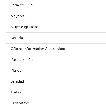
Feria de Julio
Mayores
Mujer e Igualdad
Naturia
Oficina Información Consumidor
Participación
Playas
Sanidad
Tráfico
Urbanismo