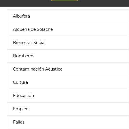
Albufera
Alquería de Solache
Bienestar Social
Bomberos
Contaminación Acústica
Cultura
Educación
Empleo
Fallas