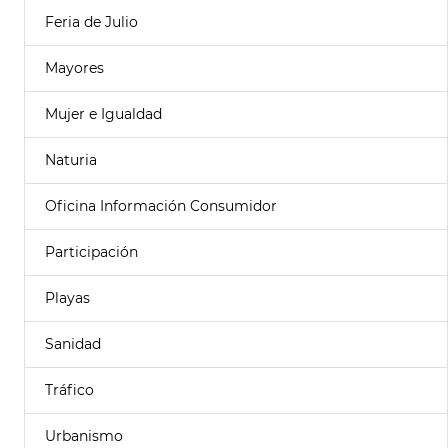
Feria de Julio
Mayores
Mujer e Igualdad
Naturia
Oficina Información Consumidor
Participación
Playas
Sanidad
Tráfico
Urbanismo