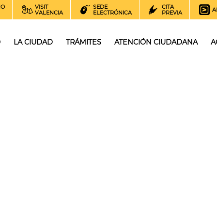
NO
VISIT
SEDE
CITA
A
VALENCIA
ELECTRÓNICA
PREVIA
O
LA CIUDAD
TRÁMITES
ATENCIÓN CIUDADANA
A