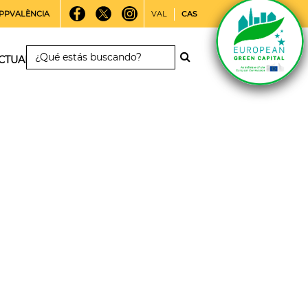
PPVALÈNCIA
VAL
CAS
CTUALIDAD