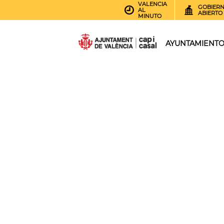
VALENCIA
GOBIER
AL
ABIERTO
MINUTO
AYUNTAMIENT