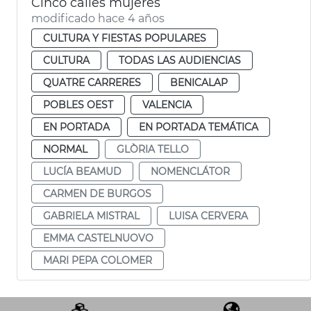
Cinco calles mujeres
modificado hace 4 años
CULTURA Y FIESTAS POPULARES
CULTURA
TODAS LAS AUDIENCIAS
QUATRE CARRERES
BENICALAP
POBLES OEST
VALENCIA
EN PORTADA
EN PORTADA TEMÁTICA
NORMAL
GLÒRIA TELLO
LUCÍA BEAMUD
NOMENCLÁTOR
CARMEN DE BURGOS
GABRIELA MISTRAL
LUISA CERVERA
EMMA CASTELNUOVO
MARI PEPA COLOMER