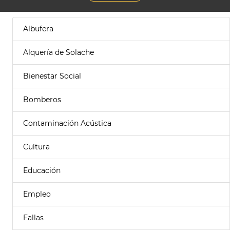
Albufera
Alquería de Solache
Bienestar Social
Bomberos
Contaminación Acústica
Cultura
Educación
Empleo
Fallas