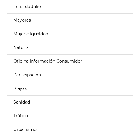
Feria de Julio
Mayores
Mujer e Igualdad
Naturia
Oficina Información Consumidor
Participación
Playas
Sanidad
Tráfico
Urbanismo