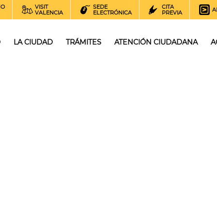
NO
VISIT
SEDE
CITA
A
VALENCIA
ELECTRÓNICA
PREVIA
O
LA CIUDAD
TRÁMITES
ATENCIÓN CIUDADANA
A