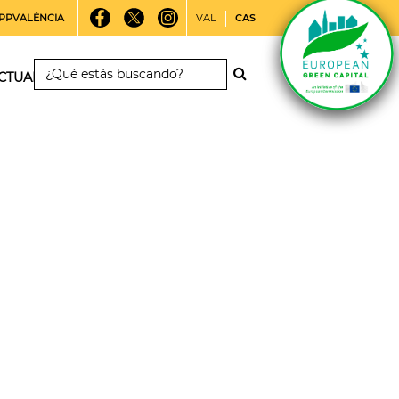
PPVALÈNCIA
VAL
CAS
CTUALIDAD