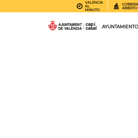
VALENCIA
GOBIER
AL
ABIERTO
MINUTO
AYUNTAMIENT