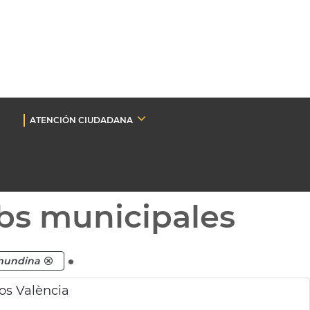
ATENCIÓN CIUDADANA
bs municipales
.
 mundina
os València