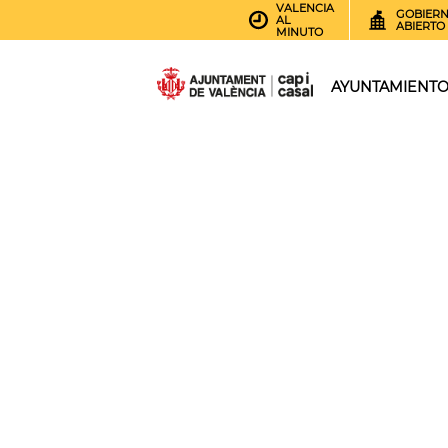
VALENCIA
GOBIER
AL
ABIERTO
MINUTO
AYUNTAMIENT