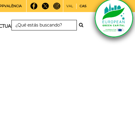
PPVALÈNCIA
VAL
CAS
CTUALIDAD