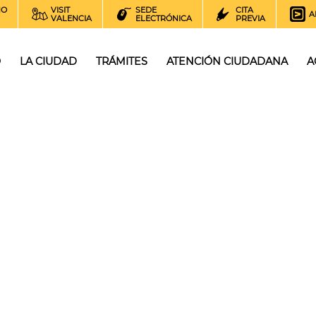
NO
VISIT
SEDE
CITA
A
VALENCIA
ELECTRÓNICA
PREVIA
O
LA CIUDAD
TRÁMITES
ATENCIÓN CIUDADANA
A