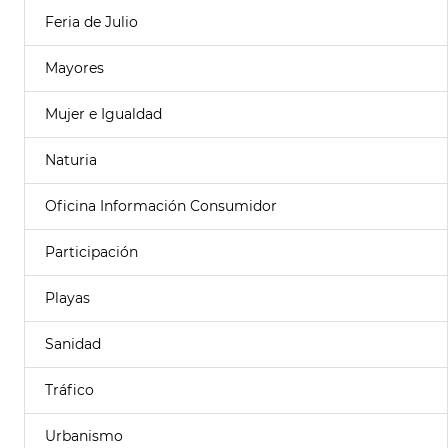
Feria de Julio
Mayores
Mujer e Igualdad
Naturia
Oficina Información Consumidor
Participación
Playas
Sanidad
Tráfico
Urbanismo