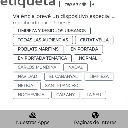
etiqueta
.
cap any
València prevé un dispositivo especial limpia en Navidad
modificado hace 7 meses
LIMPIEZA Y RESIDUOS URBANOS
TODAS LAS AUDIENCIAS
CIUTAT VELLA
POBLATS MARITIMS
EN PORTADA
EN PORTADA TEMÁTICA
NORMAL
CARLOS MUNDINA
NADAL
NAVIDAD
EL CABANYAL
LIMPIEZA
NETEJA
SANT FRANCESC
NOCHEVIEJA
CAP ANY
LA SEU
Nuestras Apps
Páginas de Interés