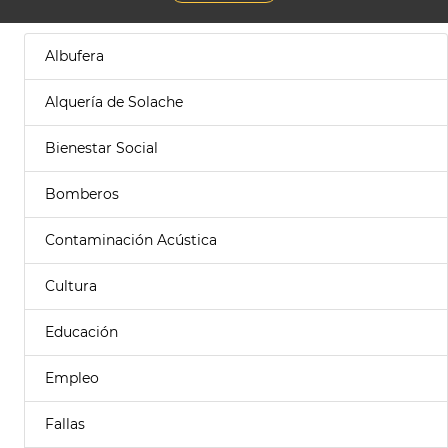
Albufera
Alquería de Solache
Bienestar Social
Bomberos
Contaminación Acústica
Cultura
Educación
Empleo
Fallas