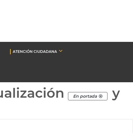
ATENCIÓN CIUDADANA
ualización
y
En portada