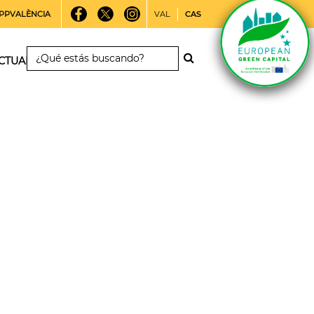
PPVALÈNCIA
VAL
CAS
CTUALIDAD