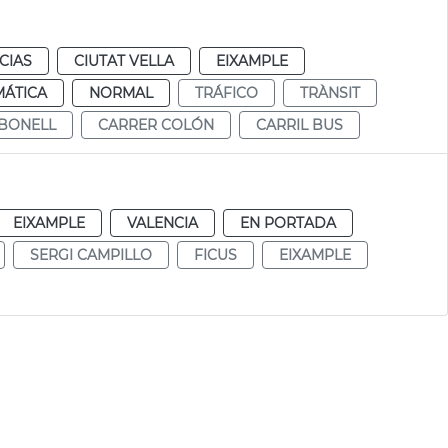
CIAS
CIUTAT VELLA
EIXAMPLE
MÁTICA
NORMAL
TRÁFICO
TRÀNSIT
RBONELL
CARRER COLÓN
CARRIL BUS
EIXAMPLE
VALENCIA
EN PORTADA
SERGI CAMPILLO
FICUS
EIXAMPLE