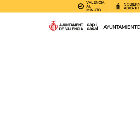
VALENCIA
GOBIER
AL
ABIERTO
MINUTO
AYUNTAMIENT