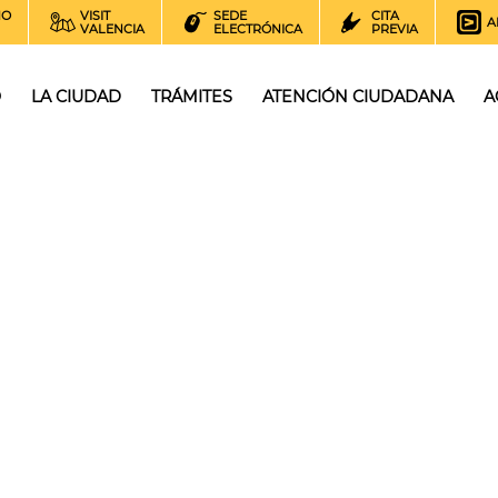
NO
VISIT
SEDE
CITA
A
VALENCIA
ELECTRÓNICA
PREVIA
O
LA CIUDAD
TRÁMITES
ATENCIÓN CIUDADANA
A