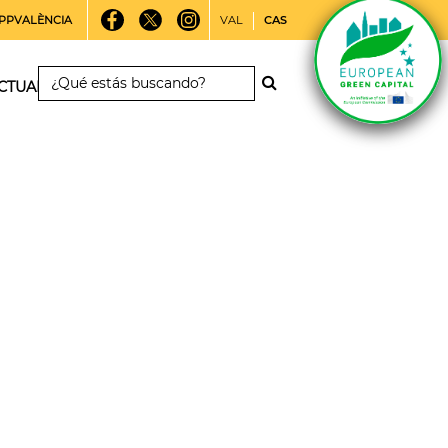
PPVALÈNCIA
VAL
CAS
CTUALIDAD