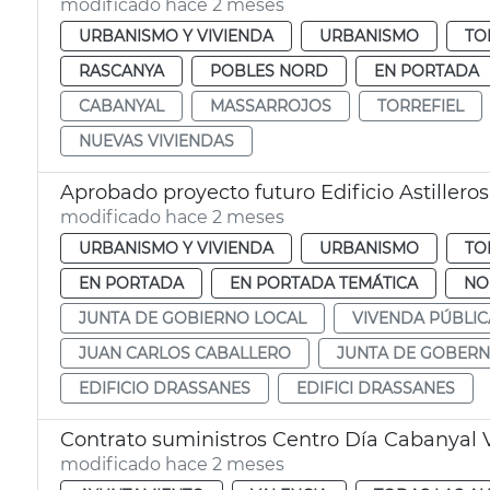
modificado hace 2 meses
URBANISMO Y VIVIENDA
URBANISMO
TO
RASCANYA
POBLES NORD
EN PORTADA
CABANYAL
MASSARROJOS
TORREFIEL
NUEVAS VIVIENDAS
Aprobado proyecto futuro Edificio Astillero
modificado hace 2 meses
URBANISMO Y VIVIENDA
URBANISMO
TO
EN PORTADA
EN PORTADA TEMÁTICA
NO
JUNTA DE GOBIERNO LOCAL
VIVENDA PÚBLIC
JUAN CARLOS CABALLERO
JUNTA DE GOBERN
EDIFICIO DRASSANES
EDIFICI DRASSANES
Contrato suministros Centro Día Cabanyal 
modificado hace 2 meses