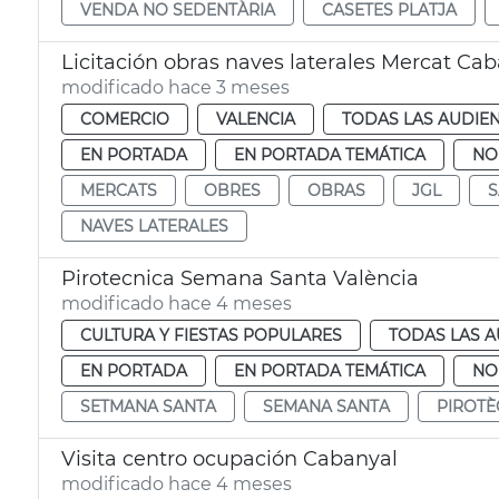
VENDA NO SEDENTÀRIA
CASETES PLATJA
Licitación obras naves laterales Mercat Ca
modificado hace 3 meses
COMERCIO
VALENCIA
TODAS LAS AUDIEN
EN PORTADA
EN PORTADA TEMÁTICA
NO
MERCATS
OBRES
OBRAS
JGL
S
NAVES LATERALES
Pirotecnica Semana Santa València
modificado hace 4 meses
CULTURA Y FIESTAS POPULARES
TODAS LAS A
EN PORTADA
EN PORTADA TEMÁTICA
NO
SETMANA SANTA
SEMANA SANTA
PIROTÈ
Visita centro ocupación Cabanyal
modificado hace 4 meses