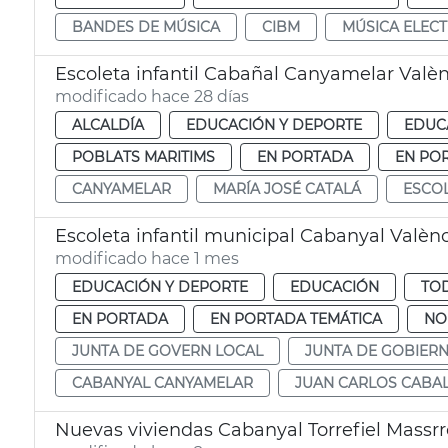
BANDES DE MÚSICA
CIBM
MÚSICA ELEC
Escoleta infantil Cabañal Canyamelar Valè
modificado hace 28 días
ALCALDÍA
EDUCACIÓN Y DEPORTE
EDUC
POBLATS MARITIMS
EN PORTADA
EN PO
CANYAMELAR
MARÍA JOSÉ CATALÁ
ESCO
Escoleta infantil municipal Cabanyal Valèn
modificado hace 1 mes
EDUCACIÓN Y DEPORTE
EDUCACIÓN
TOD
EN PORTADA
EN PORTADA TEMÁTICA
NO
JUNTA DE GOVERN LOCAL
JUNTA DE GOBIER
CABANYAL CANYAMELAR
JUAN CARLOS CABA
Nuevas viviendas Cabanyal Torrefiel Massrr