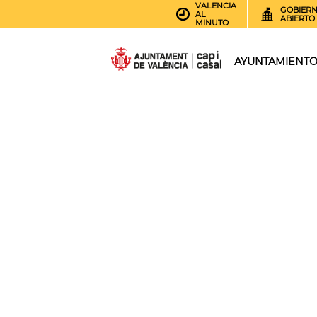
VALENCIA
GOBIER
AL
ABIERTO
MINUTO
AYUNTAMIENT