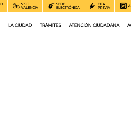
NO
VISIT
SEDE
CITA
A
VALENCIA
ELECTRÓNICA
PREVIA
O
LA CIUDAD
TRÁMITES
ATENCIÓN CIUDADANA
A