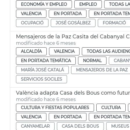
ECONOMÍA Y EMPLEO
EMPLEO
TODAS LA
VALENCIA
EN PORTADA
EN PORTADA TE
OCUPACIÓ
JOSÉ GOSÁLBEZ
FORMACIÓ
Mensajeros de la Paz Casita del Cabanyal C
modificado hace 6 meses
ALCALDÍA
VALENCIA
TODAS LAS AUDIEN
EN PORTADA TEMÁTICA
NORMAL
CABAN
MARÍA JOSÉ CATALÁ
MENSAJEROS DE LA PAZ
SERVICIOS SOCILES
València adapta Casa dels Bous como futu
modificado hace 6 meses
CULTURA Y FIESTAS POPULARES
CULTURA
VALENCIA
EN PORTADA
EN PORTADA TE
CANYAMELAR
CASA DELS BOUS
MUSEUS