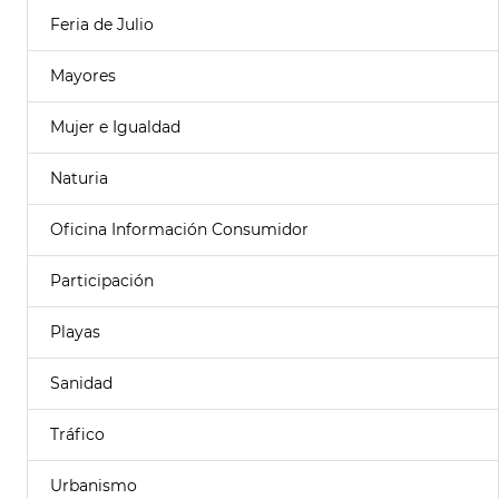
Feria de Julio
Mayores
Mujer e Igualdad
Naturia
Oficina Información Consumidor
Participación
Playas
Sanidad
Tráfico
Urbanismo