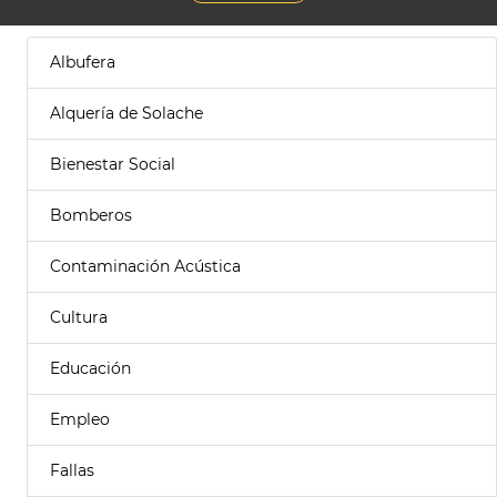
Albufera
Alquería de Solache
Bienestar Social
Bomberos
Contaminación Acústica
Cultura
Educación
Empleo
Fallas