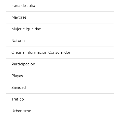
Feria de Julio
Mayores
Mujer e Igualdad
Naturia
Oficina Información Consumidor
Participación
Playas
Sanidad
Tráfico
Urbanismo