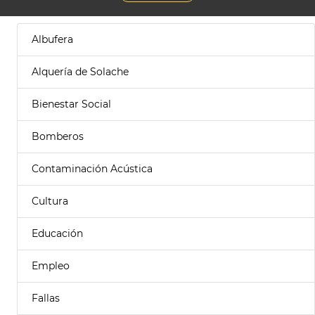
Albufera
Alquería de Solache
Bienestar Social
Bomberos
Contaminación Acústica
Cultura
Educación
Empleo
Fallas