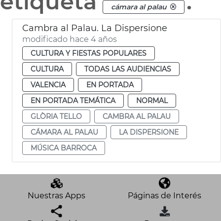
etiqueta
.
cámara al palau
Cambra al Palau. La Dispersione
modificado hace 4 años
CULTURA Y FIESTAS POPULARES
CULTURA
TODAS LAS AUDIENCIAS
VALENCIA
EN PORTADA
EN PORTADA TEMÁTICA
NORMAL
GLÒRIA TELLO
CAMBRA AL PALAU
CÁMARA AL PALAU
LA DISPERSIONE
MÚSICA BARROCA
Nuestras Apps
Páginas de Interés