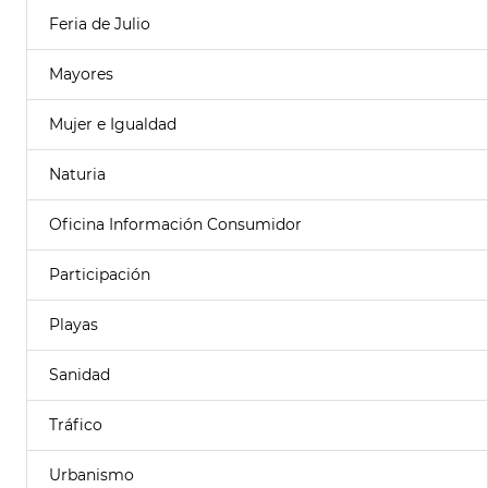
Feria de Julio
Mayores
Mujer e Igualdad
Naturia
Oficina Información Consumidor
Participación
Playas
Sanidad
Tráfico
Urbanismo