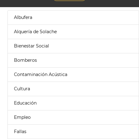
Albufera
Alquería de Solache
Bienestar Social
Bomberos
Contaminación Acústica
Cultura
Educación
Empleo
Fallas