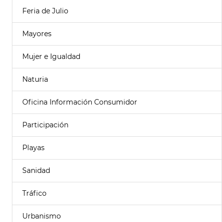
Feria de Julio
Mayores
Mujer e Igualdad
Naturia
Oficina Información Consumidor
Participación
Playas
Sanidad
Tráfico
Urbanismo