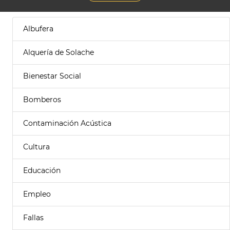
Albufera
Alquería de Solache
Bienestar Social
Bomberos
Contaminación Acústica
Cultura
Educación
Empleo
Fallas