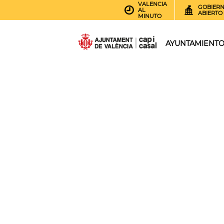
VALENCIA
GOBIER
AL
ABIERTO
MINUTO
AYUNTAMIENT