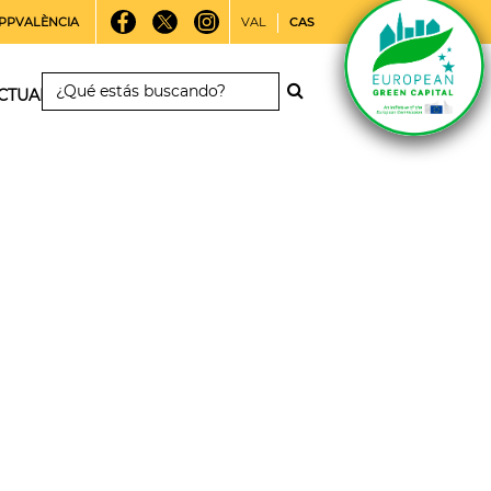
PPVALÈNCIA
VAL
CAS
CTUALIDAD