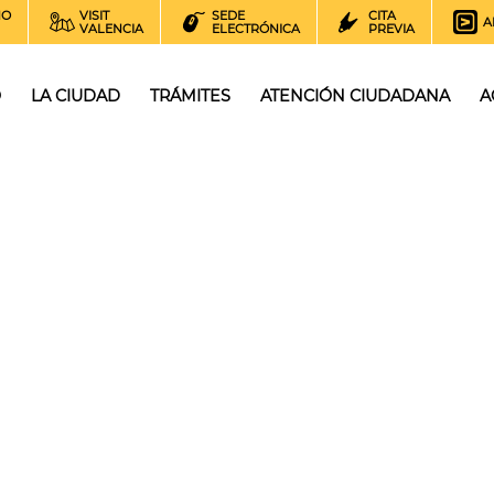
NO
VISIT
SEDE
CITA
A
VALENCIA
ELECTRÓNICA
PREVIA
O
LA CIUDAD
TRÁMITES
ATENCIÓN CIUDADANA
A