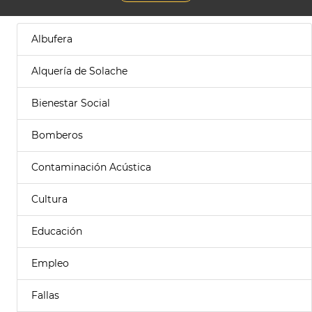
Albufera
Alquería de Solache
Bienestar Social
Bomberos
Contaminación Acústica
Cultura
Educación
Empleo
Fallas