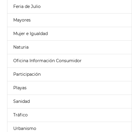
Feria de Julio
Mayores
Mujer e Igualdad
Naturia
Oficina Información Consumidor
Participación
Playas
Sanidad
Tráfico
Urbanismo