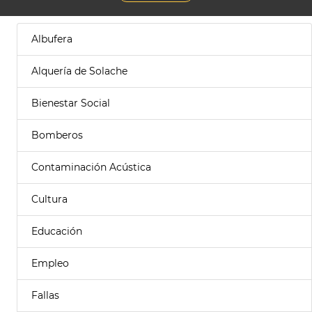
Albufera
Alquería de Solache
Bienestar Social
Bomberos
Contaminación Acústica
Cultura
Educación
Empleo
Fallas