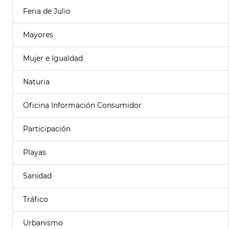
Feria de Julio
Mayores
Mujer e Igualdad
Naturia
Oficina Información Consumidor
Participación
Playas
Sanidad
Tráfico
Urbanismo