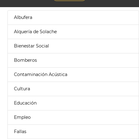
Albufera
Alquería de Solache
Bienestar Social
Bomberos
Contaminación Acústica
Cultura
Educación
Empleo
Fallas