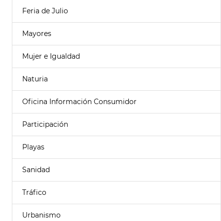
Feria de Julio
Mayores
Mujer e Igualdad
Naturia
Oficina Información Consumidor
Participación
Playas
Sanidad
Tráfico
Urbanismo