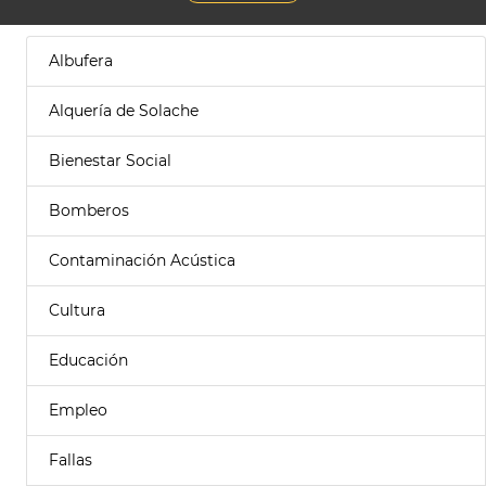
Albufera
Alquería de Solache
Bienestar Social
Bomberos
Contaminación Acústica
Cultura
Educación
Empleo
Fallas