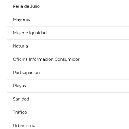
Feria de Julio
Mayores
Mujer e Igualdad
Naturia
Oficina Información Consumidor
Participación
Playas
Sanidad
Tráfico
Urbanismo