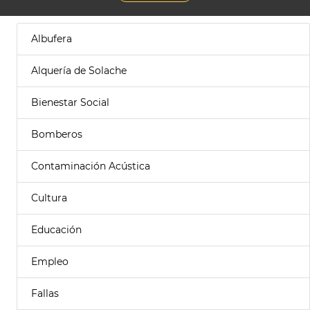
Albufera
Alquería de Solache
Bienestar Social
Bomberos
Contaminación Acústica
Cultura
Educación
Empleo
Fallas