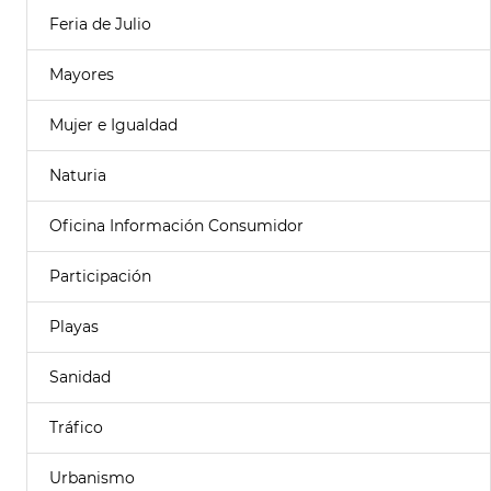
Feria de Julio
Mayores
Mujer e Igualdad
Naturia
Oficina Información Consumidor
Participación
Playas
Sanidad
Tráfico
Urbanismo