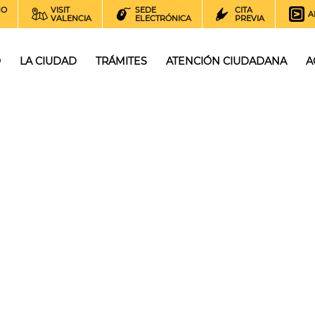
NO
VISIT
SEDE
CITA
A
VALENCIA
ELECTRÓNICA
PREVIA
O
LA CIUDAD
TRÁMITES
ATENCIÓN CIUDADANA
A