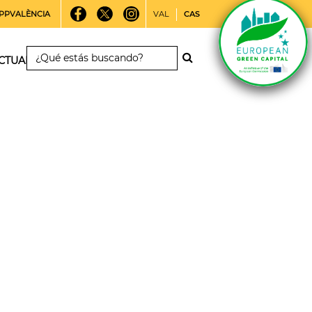
PPVALÈNCIA
VAL
CAS
CTUALIDAD