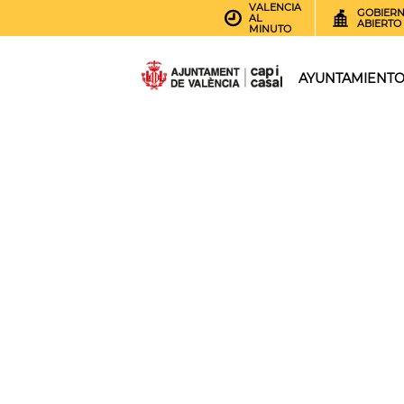
VALENCIA
GOBIER
AL
ABIERTO
MINUTO
AYUNTAMIENT