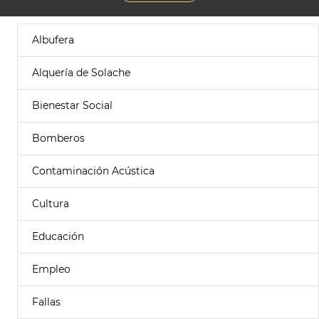
Albufera
Alquería de Solache
Bienestar Social
Bomberos
Contaminación Acústica
Cultura
Educación
Empleo
Fallas