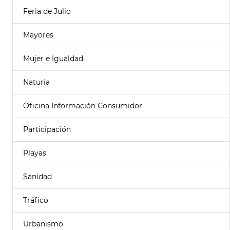
Feria de Julio
Mayores
Mujer e Igualdad
Naturia
Oficina Información Consumidor
Participación
Playas
Sanidad
Tráfico
Urbanismo